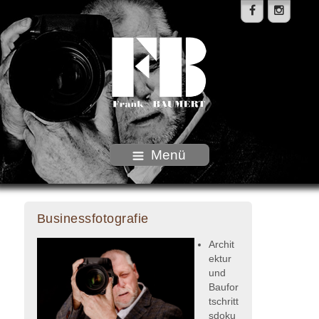
Menü
Businessfotografie
Archit
ektur
und
Baufor
tschritt
sdoku