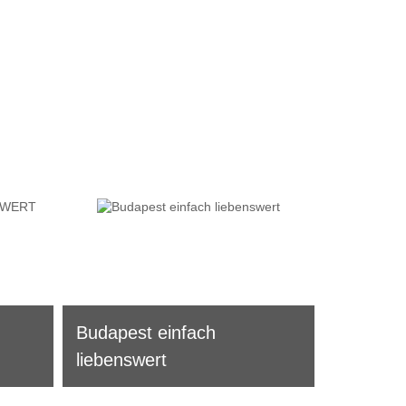
Budapest einfach
liebenswert
Eine Run