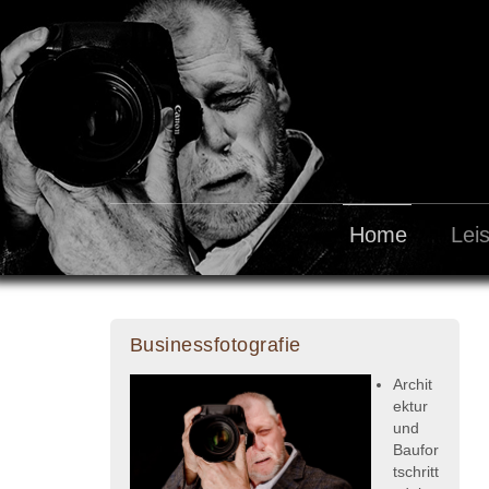
Home
Lei
Businessfotografie
Archit
ektur
und
Baufor
tschritt