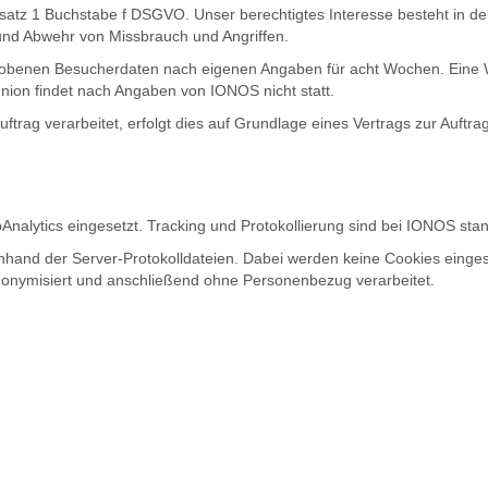
bsatz 1 Buchstabe f DSGVO. Unser berechtigtes Interesse besteht in der
 und Abwehr von Missbrauch und Angriffen.
benen Besucherdaten nach eigenen Angaben für acht Wochen. Eine We
nion findet nach Angaben von IONOS nicht statt.
ag verarbeitet, erfolgt dies auf Grundlage eines Vertrags zur Auftr
tics eingesetzt. Tracking und Protokollierung sind bei IONOS stand
nhand der Server-Protokolldateien. Dabei werden keine Cookies eingese
onymisiert und anschließend ohne Personenbezug verarbeitet.