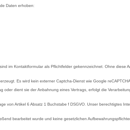
nde Daten erhoben:
nd im Kontaktformular als Pflichtfelder gekennzeichnet. Ohne diese 
e erzeugt. Es wird kein externer Captcha-Dienst wie Google reCAPTCH
g oder dient sie der Anbahnung eines Vertrags, erfolgt die Verarbeitu
dlage von Artikel 6 Absatz 1 Buchstabe f DSGVO. Unser berechtigtes In
ießend bearbeitet wurde und keine gesetzlichen Aufbewahrungspflichten